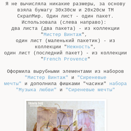
Я не вычисляла никакие размеры, за основу
взяла бумагу 30х30см и 20х20см ТМ
СкрапМир. Один лист - один пакет.
Использовала (слева направо):
два листа (два пакета) - из коллекции
"
Мистер Винтаж
",
один лист (маленький пакетик) - из
коллекции "
Нежность
",
один лист (последний пакет) - из коллекции
"
French Provence
"
Оформила вырубными элементами из наборов
"Мистер Винтаж"
и
"Сиреневые
мечты"
и дополнила фишками "часики"
набора
"Музыка любви"
и
"Сиреневые мечты"