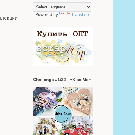
е.
Powered by
Translate
ллекции
Challenge #1/22 - «Kiss Me»