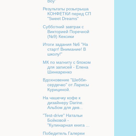
Boy"
Результаты розыгрыша
КОНФЕТКИ перед СП
"Sweet Dreams"
Субботний завтрак с
Викторией Поречной
(№9) Кексики
Итоги задания №6 "На
старт! Внимание! В
школу!"
МК по магниту с блоком
для записей - Елена
Шинкаренко
Вдохновение "Шебби-
сердечко" от Ларисы
Курициной.
На чашечку кофе к
дизайнеру Darine.
Альбом для дев...
"Test-drive" Натальи
Бойковой -
"Кулинарная книга ...
Победитель Галереи