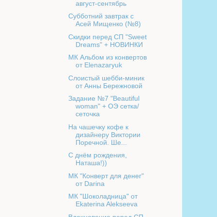
август-сентябрь
Субботний завтрак с
Асей Мищенко (№8)
Скидки перед СП "Sweet
Dreams" + НОВИНКИ
МК Альбом из конвертов
от Elenazaryuk
Слоистый шебби-миник
от Анны Бережновой
Задание №7 "Beautiful
woman" + ОЭ сетка/
сеточка
На чашечку кофе к
дизайнеру Виктории
Поречной. Ше...
С днём рождения,
Наташа!))
МК "Конверт для денег"
от Darina
МК "Шоколадница" от
Ekaterina Alekseeva
Вдохновение перед СП