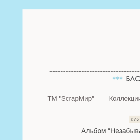
ТМ "ScrapМир"
Коллекци
суб
Альбом "Незабыва