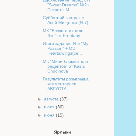
"Sweet Dreams" №2 -
Секреты М...
Субботний завтрак с
Асей Мищенко (№7)
МК "Блокнот в стиле
Эко" от Freetany
Итоги задания №5 "My
Passion" + ОЭ
Hearts,wings(се...
МК "Мини-блокнот для
рецептов" от Kasia
Chudinova
Результаты розыгрыша
комментариев
АВГУСТА
►
августа
(37)
►
июля
(36)
►
июня
(15)
Ярлыки